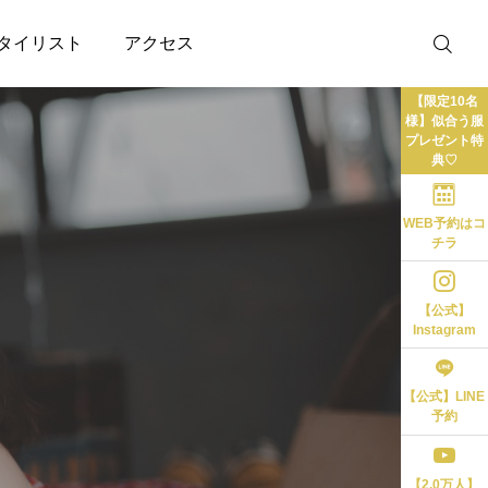
タイリスト
アクセス
【限定10名
様】似合う服
プレゼント特
典♡
WEB予約はコ
チラ
【公式】
Instagram
【公式】LINE
予約
【2.0万人】