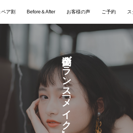
＆ペア割
Before＆After
お客様の声
ご予約
ス
黄金比バランス「メイク」レッスン