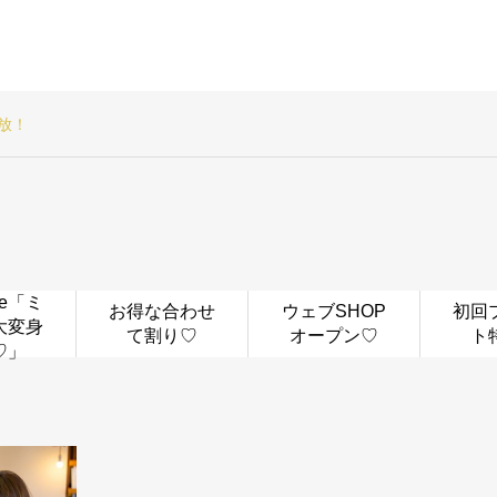
放！
be「ミ
お得な合わせ
ウェブSHOP
初回
大変身
て割り♡
オープン♡
ト
♡」