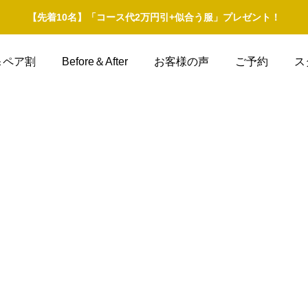
【先着10名】「コース代2万円引+似合う服」プレゼント！
＆ペア割
Before＆After
お客様の声
ご予約
ス
来月のご予約解放！